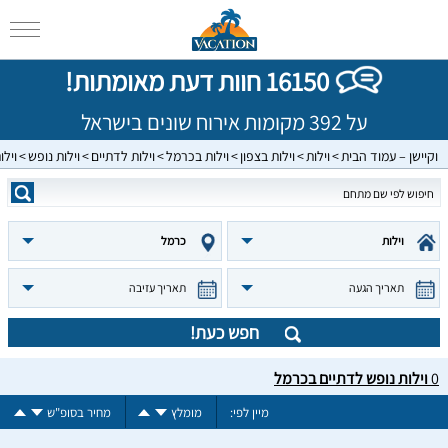
16150 חוות דעת מאומתות!
על 392 מקומות אירוח שונים בישראל
וקיישן – עמוד הבית
וילות
וילות בצפון
וילות בכרמל
וילות לדתיים
וילות נופש
ויל
וילות
כרמל
תאריך הגעה
תאריך עזיבה
חפש כעת!
0
וילות נופש לדתיים בכרמל
מיין לפי:
מומלץ
מחיר בסופ"ש