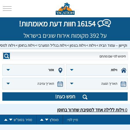
16154 חוות דעת מאומתות!
על 392 מקומות אירוח שונים בישראל
וקיישן – עמוד הבית
וילות
וילות בצפון
וילות בגליל המערבי
וילות בחוסן
וילות למס
וילות
אזור
תאריך הגעה
תאריך עזיבה
חפש כעת!
0
וילות ללילה אחד למסיבת שחרור בחוסן
מיין לפי:
מומלץ
מחיר בסופ"ש