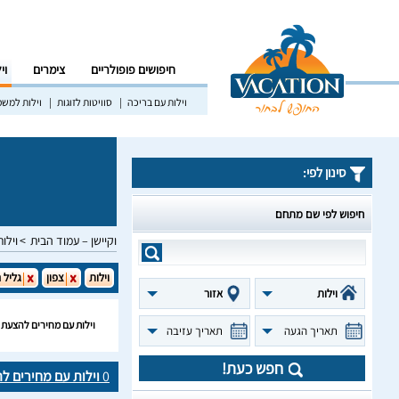
חיפושים פופולריים
צימרים
וי
וילות עם בריכה
סוויטות לזוגות
וילות למש
סינון לפי:
חיפוש לפי שם מתחם
וקיישן – עמוד הבית
וילות
וילות
צפון
גליל 
וילות
אזור
וילות עם מחירים להצעת נ
תאריך הגעה
תאריך עזיבה
חפש כעת!
0
וילות עם מחירים לה