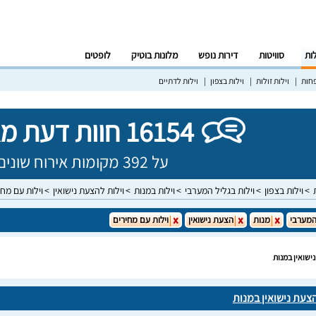
לות
סוויטות
דירות נופש
מלונות בוטיק
לופטים
פחות
וילות זולות
וילות בצפון
וילות לדתיים
16154 חוות דעת מאומתות!
על 392 מקומות אירוח שונים בישראל
וילות בצפון
וילות בגליל המערבי
וילות במנות
וילות להצעת נישואין
וילות עם מחי
המערבי
מנות
הצעת נישואין
וילות עם מחירים
ישואין במנות
צעת נישואין במנות