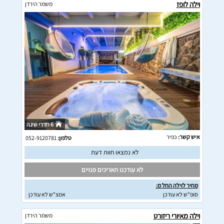
וילה לופז
משמר הירדן
6 חדרי שינה
איש קשר:
כפיר
טלפון:
052-9120781
לא נמצאו חוות דעת
לא עודכנו תאריכים פנויים
מחיר לוילה החל מ:
סופ"ש לא עודכן
אמצ"ש לא עודכן
וילה מאיורי ריזורט
משמר הירדן