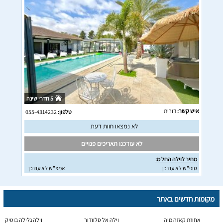
5 חדרי שינה
איש קשר:
דורית
טלפון:
055-4314232
לא נמצאו חוות דעת
לא עודכנו תאריכים פנויים
מחיר לוילה החל מ:
סופ"ש לא עודכן
אמצ"ש לא עודכן
מקומות חדשים באתר
אחוזת קאזה מיה
וילה אל סלוודור
וילה גלילה בוטיק