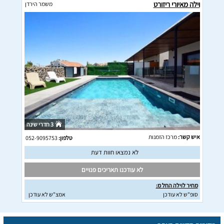
וילה מאיורי ריזורט
משמר הירדן
3 חדרי שינה
איש קשר:
מרכז הזמנות
טלפון:
052-9095753
לא נמצאו חוות דעת
לא עודכנו תאריכים פנויים
מחיר לוילה החל מ:
סופ"ש לא עודכן
אמצ"ש לא עודכן