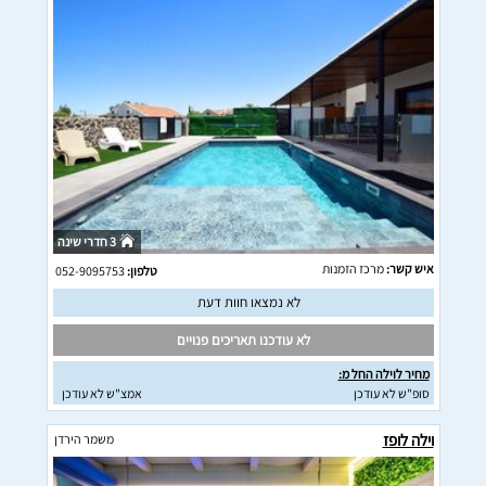
3 חדרי שינה
איש קשר:
מרכז הזמנות
טלפון:
052-9095753
לא נמצאו חוות דעת
לא עודכנו תאריכים פנויים
מחיר לוילה החל מ:
סופ"ש לא עודכן
אמצ"ש לא עודכן
וילה לופז
משמר הירדן