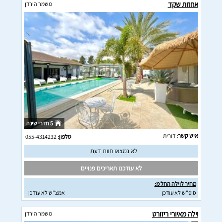
אחוזת שקד
משמר הירדן
5 חדרי שינה
איש קשר:
דורית
טלפון:
055-4314232
לא נמצאו חוות דעת
לא עודכנו תאריכים פנויים
מחיר לוילה החל מ:
סופ"ש לא עודכן
אמצ"ש לא עודכן
וילה מאיורי ריזורט
משמר הירדן