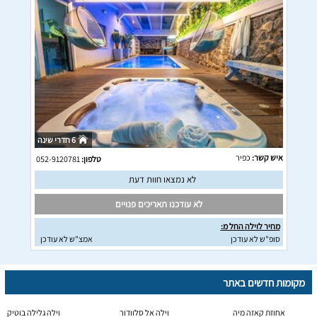
6 חדרי שינה
איש קשר:
כפיר
טלפון:
052-9120781
לא נמצאו חוות דעת
לא עודכנו תאריכים פנויים
מחיר לוילה החל מ:
סופ"ש לא עודכן
אמצ"ש לא עודכן
מקומות חדשים באתר
אחוזת קאזה מיה
וילה אל סלוודור
וילה גלילה בוטיק