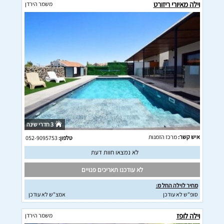
וילה מאיורי ריזורט
משמר הירדן
3 חדרי שינה
איש קשר:
מרכז הזמנות
טלפון:
052-9095753
לא נמצאו חוות דעת
לא עודכנו תאריכים פנויים
מחיר לוילה החל מ:
סופ"ש לא עודכן
אמצ"ש לא עודכן
וילה לופז
משמר הירדן