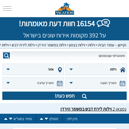
16154 חוות דעת מאומתות!
על 392 מקומות אירוח שונים בישראל
וקיישן – עמוד הבית
וילות
וילות בצפון
וילות במשמר הירדן
וילות לירח דבש
וילות 
וילות
אזור
תאריך הגעה
תאריך עזיבה
חפש כעת!
נמצאו
2
וילות לירח דבש במשמר הירדן
מיין לפי:
מומלץ
מחיר בסופ"ש