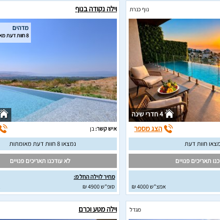
וילה נקודה בנוף
נוף כנרת
מדהים
8 חוות דעת מאומתות
4 חדרי שינה
הצג מספר
איש קשר:
בן
צאו חוות דעת
נמצאו 8 חוות דעת מאומתות
נו תאריכים פנויים
לא עודכנו תאריכים פנויים
מחיר לוילה החל מ:
אמצ"ש 4000 ₪
סופ"ש 4900 ₪
א
וילה מטע וכרם
מגדל