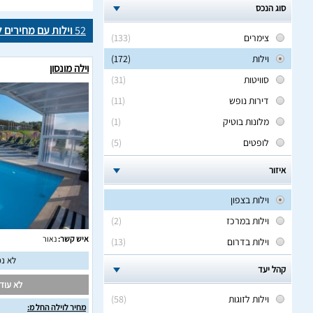
סוג הנכס
52
וילות עם מחירים ל
צימרים
(133)
וילות
(172)
וילה מונסון
סוויטות
(31)
דירות נופש
(11)
מלונות בוטיק
(1)
לופטים
(5)
איזור
וילות בצפון
וילות במרכז
(2)
איש קשר:
נאור
וילות בדרום
(13)
לא נמ
קהל יעד
לא עודכ
וילות לזוגות
(58)
מחיר לוילה החל מ: