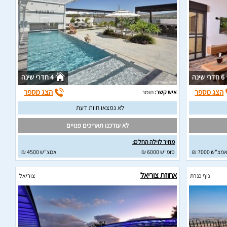
6 חדרי שינה
4 חדרי שינה
הצג מספר
הצג מספר
איש קשר:
תומר
לא נמצאו חוות דעת
לא עודכנו תאריכים פנויים
מחיר לוילה החל מ:
מצ"ש 7000 ₪
סופ"ש 6000 ₪
אמצ"ש 4500 ₪
אחוזת צוריאל
נוף כנרת
צוריאל