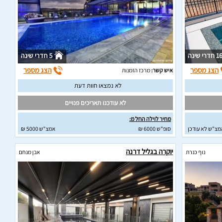
1 חדרי שינה
5 חדרי שינה
הצג מספר
הצג מספר
איש קשר:
מרכז הזמנות
לא נמצאו חוות דעת
לא עודכנו תאריכים פנויים
מחיר לוילה החל מ:
מצ"ש לא עודכן
סופ"ש 6000 ₪
אמצ"ש 5000 ₪
יוקרה בגליל דרנה
נוף כנרת
אבן מנחם