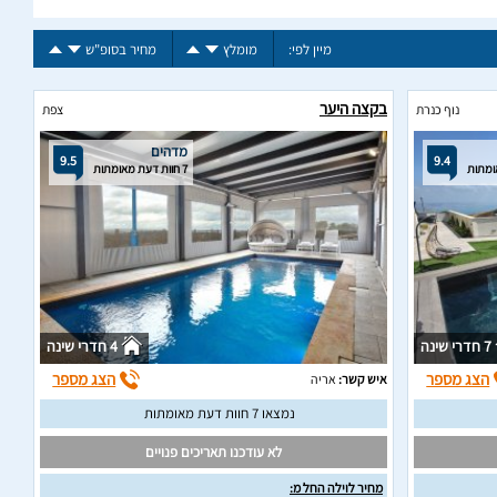
מיין לפי:
מומלץ
מחיר בסופ"ש
בקצה היער
נוף כנרת
צפת
מדהים
9.5
9.4
7 חוות דעת מאומתות
7 חדרי שינה
4 חדרי שינה
הצג מספר
הצג מספר
איש קשר:
אריה
נמצאו 7 חוות דעת מאומתות
לא עודכנו תאריכים פנויים
מחיר לוילה החל מ: