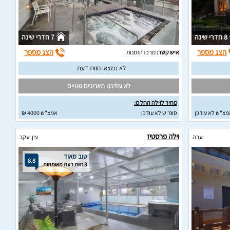
8 חדרי שינה
7 חדרי שינה
הצג מספר
הצג מספר
איש קשר:
מרכז הזמנות
לא נמצאו חוות דעת
לא עודכנו תאריכים פנויים
מחיר לוילה החל מ:
מצ"ש לא עודכן
סופ"ש לא עודכן
אמצ"ש 4000 ₪
וילה פרסטיז
יערה
עין יעקב
טוב מאוד
8.8
8 חוות דעת מאומתות