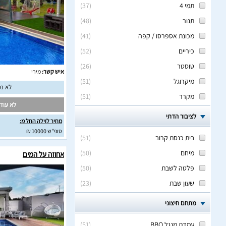
תמי 4
(
37
)
תנור
(
48
)
מכונת אספרסו / קפה
(
41
)
כיריים
(
52
)
טוסטר
(
26
)
איש קשר:
מירי
מיקרוגל
(
51
)
לא נמ
מקרר
(
51
)
לא עודכ
לציבור הדתי
מחיר לוילה החל מ:
סופ"ש 10000 ₪
בית כנסת קרוב
(
51
)
מיחם
(
50
)
אחוזה על המים
פלטה לשבת
(
50
)
שעון שבת
(
23
)
מתחם חיצוני
עמדת מנגל BBQ
(
51
)