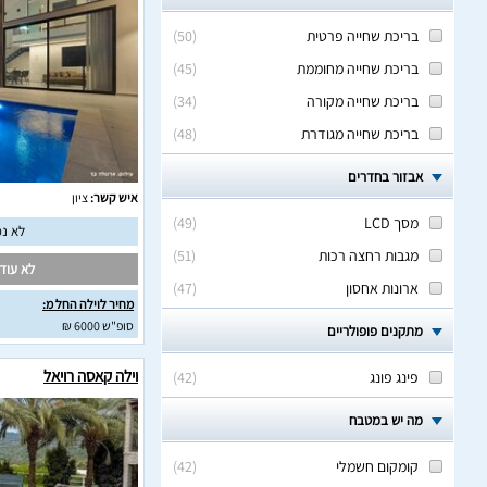
בריכת שחייה פרטית
(
50
)
בריכת שחייה מחוממת
(
45
)
בריכת שחייה מקורה
(
34
)
בריכת שחייה מגודרת
(
48
)
אבזור בחדרים
איש קשר:
ציון
מסך LCD
(
49
)
לא נמ
מגבות רחצה רכות
(
51
)
לא עודכ
ארונות אחסון
(
47
)
מחיר לוילה החל מ:
סופ"ש 6000 ₪
מתקנים פופולריים
וילה קאסה רויאל
פינג פונג
(
42
)
מה יש במטבח
קומקום חשמלי
(
42
)