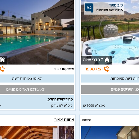
טוב מאוד
9.2
5 חוות דעת מאומתות
7 חדרי שינה
הצג מספר
איש קשר:
אתי
לא נמצאו חוות דעת
נו תאריכים פנויים
לא עודכנו תאריכים פנויים
מחיר לוילה החל מ:
אמצ"ש 7000 ₪
סופ"ש לא עודכן
א
אחוזת אמור
טפחות