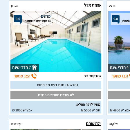
אחוזת אדל
חד נס
עבדון
מדהים
9.6
9.8
14 חוות דעת מאומתות
4 חדרי שינה
7 חדרי שינה
הצג מספר
הצג מספר
איש קשר:
ניב
נמצאו 14 חוות דעת מאומתות
לא עודכנו תאריכים פנויים
מחיר לוילה החל מ:
מצ"ש 4900 ₪
סופ"ש 5500 ₪
אמצ"ש 3000 ₪
וילה שוהם
אלקוש
נוף כנרת