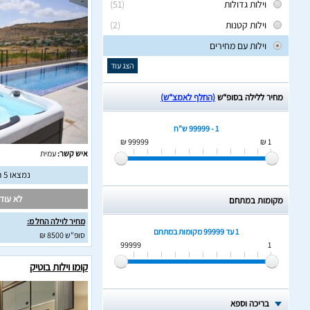
וילות גדולות
(51)
וילות קטנות
(2)
וילות עם מחירים
הצג עוד
מחיר ללילה בסופ“ש
(החלף לאמצ“ש)
1 - 99999 ש"ח
99999 ₪
1 ₪
איש קשר:
עמית
נמצאו 5 חוות דעת מאומתות
לא עודכ
מקומות במתחם
מחיר לוילה החל מ:
1 עד 99999
מקומות במתחם
סופ"ש 8500 ₪
99999
1
קומו וילות בוטיק
בריכה וספא