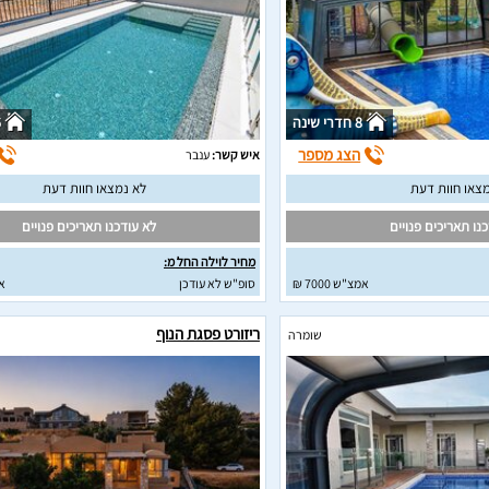
8 חדרי שינה
6
הצג מספר
איש קשר:
ענבר
צאו חוות דעת
לא נמצאו חוות דעת
נו תאריכים פנויים
לא עודכנו תאריכים פנויים
מחיר לוילה החל מ:
אמצ"ש 7000 ₪
סופ"ש לא עודכן
א
ריזורט פסגת הנוף
שומרה