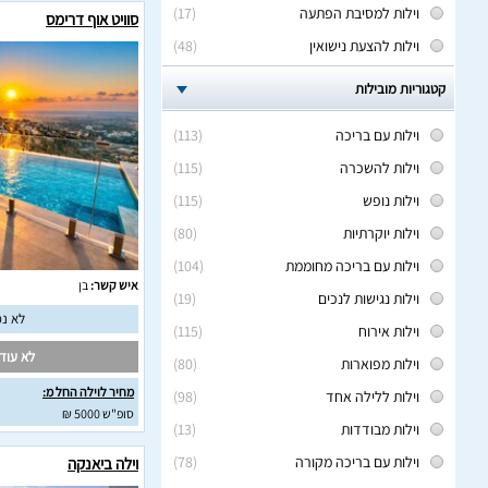
וילות למסיבת הפתעה
(17)
סוויט אוף דרימס
וילות להצעת נישואין
(48)
קטגוריות מובילות
וילות עם בריכה
(113)
וילות להשכרה
(115)
וילות נופש
(115)
וילות יוקרתיות
(80)
וילות עם בריכה מחוממת
(104)
איש קשר:
בן
וילות נגישות לנכים
(19)
לא נמ
וילות אירוח
(115)
לא עודכ
וילות מפוארות
(80)
מחיר לוילה החל מ:
וילות ללילה אחד
(98)
סופ"ש 5000 ₪
וילות מבודדות
(13)
וילות עם בריכה מקורה
(78)
וילה ביאנקה