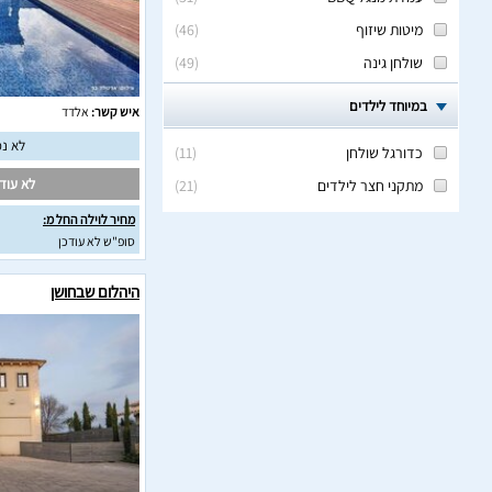
מיטות שיזוף
(
46
)
שולחן גינה
(
49
)
במיוחד לילדים
איש קשר:
אלדד
לא נמ
כדורגל שולחן
(
11
)
לא עודכ
מתקני חצר לילדים
(
21
)
מחיר לוילה החל מ:
סופ"ש לא עודכן
היהלום שבחושן