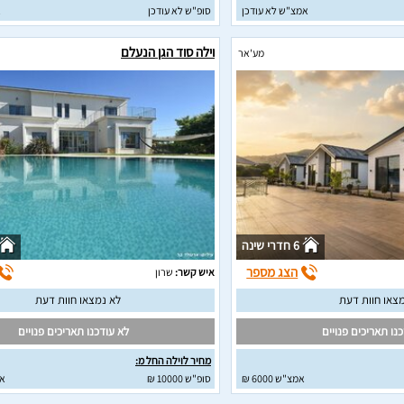
אמצ"ש לא עודכן
סופ"ש לא עודכן
א
וילה סוד הגן הנעלם
מע'אר
6 חדרי שינה
הצג מספר
איש קשר:
שרון
צאו חוות דעת
לא נמצאו חוות דעת
נו תאריכים פנויים
לא עודכנו תאריכים פנויים
מחיר לוילה החל מ:
אמצ"ש 6000 ₪
סופ"ש 10000 ₪
אמצ