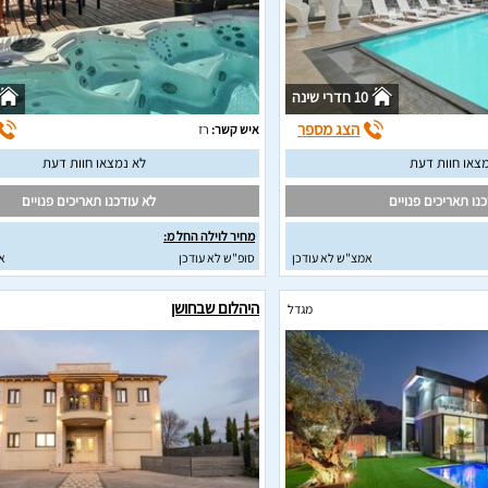
10 חדרי שינה
הצג מספר
איש קשר:
רז
צאו חוות דעת
לא נמצאו חוות דעת
נו תאריכים פנויים
לא עודכנו תאריכים פנויים
מחיר לוילה החל מ:
אמצ"ש לא עודכן
סופ"ש לא עודכן
א
היהלום שבחושן
מגדל