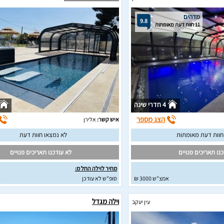
מדהים
9.8
11 חוות דעת מאומתות
4 חדרי שינה
הצג מספר
איש קשר:
אלירן
לא נמצאו חוות דעת
נו תאריכים פנויים
לא עודכנו תאריכים פנויים
מחיר לוילה החל מ:
אמצ"ש 3000 ₪
סופ"ש לא עודכן
א
וילה מגדל
עין יעקב