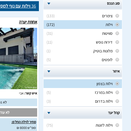
סוג הנכס
36
וילות עם נוף למסי
צימרים
(133)
אחוזת יערה
וילות
(172)
סוויטות
(31)
דירות נופש
(11)
מלונות בוטיק
(1)
לופטים
(5)
איזור
וילות בצפון
וילות במרכז
(5)
איש קשר:
אבי
וילות בדרום
(3)
לא נמ
לא עודכ
קהל יעד
מחיר לוילה החל מ:
וילות לזוגות
(75)
סופ"ש 8000 ₪