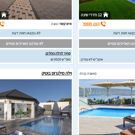
12 חדרי שינה
הצג מספר
איש קשר:
טובה
צאו חוות דעת
לא נמצאו חוות דעת
נו תאריכים פנויים
לא עודכנו תאריכים פנויים
מחיר לוילה החל מ:
אמצ"ש לא עודכן
סופ"ש 9500 ₪
א
וילה מילגרוס בוטיק
מושבה כנרת