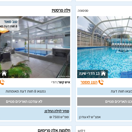
וילה פרסטיז
ספסופה
טוב מאוד
8 חוות דעת מאומתות
13 חדרי שינה
0
הצג מספר
איש קשר:
דודי
צאו חוות דעת
נמצאו 8 חוות דעת מאומתות
נו תאריכים פנויים
לא עודכנו תאריכים פנויים
מחיר לוילה החל מ:
אמצ"ש לא עודכן
סופ"ש 7500 ₪
א
חלומות אלה פרימיום
דלתון