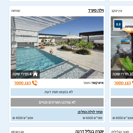
וילה פיורד
עין יעקב
טפחות
8.8
1 חדרי שינה
4 חדרי שינה
הצג מספר
הצג מספר
איש קשר:
תומר
לא נמצאו חוות דעת
לא עודכנו תאריכים פנויים
מחיר לוילה החל מ:
מצ"ש 6000 ₪
סופ"ש 6000 ₪
אמצ"ש 4500 ₪
יוקרה בגליל דרנה
חצור הגלילית
אבן מנחם