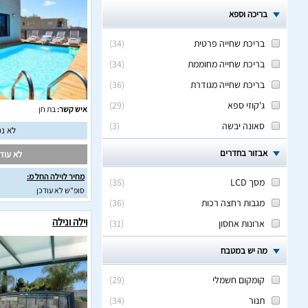
בריכה וספא
בריכת שחייה פרטית
(
34
)
בריכת שחייה מחוממת
(
34
)
בריכת שחייה מגודרת
(
36
)
ג'קוזי ספא
(
29
)
איש קשר:
בת חן
סאונה יבשה
(
3
)
לא נמ
אבזור בחדרים
לא עודכ
מחיר לוילה החל מ:
מסך LCD
(
35
)
סופ"ש לא עודכן
מגבות רחצה רכות
(
36
)
וילה ונילה
ארונות אחסון
(
31
)
מה יש במטבח
קומקום חשמלי
(
29
)
תנור
(
34
)