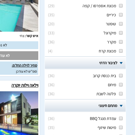
מכונת אספרסו / קפה
(
29
)
כיריים
(
35
)
טוסטר
(
20
)
מיקרוגל
(
33
)
איש קשר:
צחי
מקרר
(
36
)
לא נמ
מכונת קרח
(
4
)
לא עודכ
לציבור הדתי
מחיר לוילה החל מ:
סופ"ש לא עודכן
בית כנסת קרוב
(
36
)
מיחם
(
36
)
וילאה וילות יוקרה
פלטה לשבת
(
36
)
מתחם חיצוני
עמדת מנגל BBQ
(
36
)
מיטות שיזוף
(
35
)