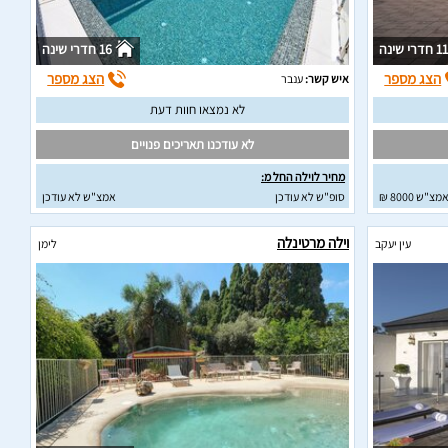
11 חדרי שינה
16 חדרי שינה
הצג מספר
הצג מספר
איש קשר:
ענבר
לא נמצאו חוות דעת
לא עודכנו תאריכים פנויים
מחיר לוילה החל מ:
מצ"ש 8000 ₪
סופ"ש לא עודכן
אמצ"ש לא עודכן
וילה מרטינלה
עין יעקב
לימן