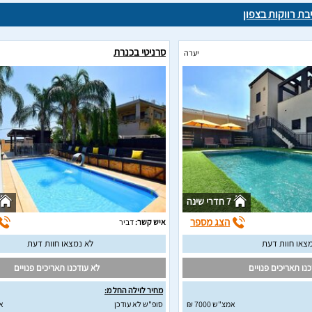
בת רווקות בצפון
סרניטי בכנרת
יערה
7 חדרי שינה
הצג מספר
איש קשר:
דביר
צאו חוות דעת
לא נמצאו חוות דעת
נו תאריכים פנויים
לא עודכנו תאריכים פנויים
מחיר לוילה החל מ:
אמצ"ש 7000 ₪
סופ"ש לא עודכן
א