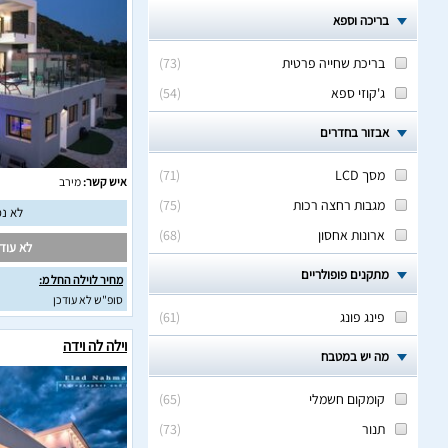
בריכה וספא
בריכת שחייה פרטית
(
73
)
ג'קוזי ספא
(
54
)
אבזור בחדרים
מסך LCD
(
71
)
איש קשר:
מירב
מגבות רחצה רכות
(
75
)
לא נמ
ארונות אחסון
(
68
)
לא עודכ
מתקנים פופולריים
מחיר לוילה החל מ:
סופ"ש לא עודכן
פינג פונג
(
61
)
וילה לה וידה
מה יש במטבח
קומקום חשמלי
(
65
)
תנור
(
73
)