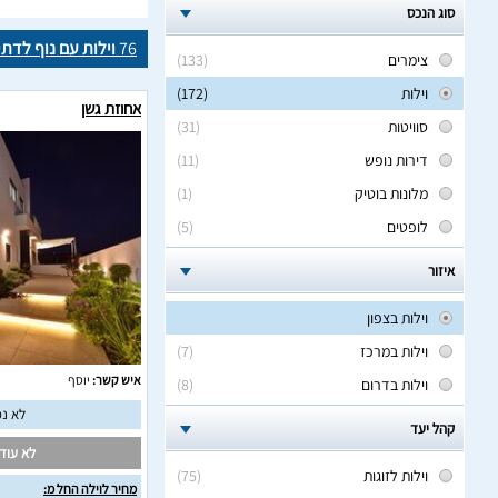
סוג הנכס
76
וילות עם נוף לדתי
צימרים
(133)
וילות
(172)
אחוזת גשן
סוויטות
(31)
דירות נופש
(11)
מלונות בוטיק
(1)
לופטים
(5)
איזור
וילות בצפון
וילות במרכז
(7)
איש קשר:
יוסף
וילות בדרום
(8)
לא נמ
קהל יעד
לא עודכ
וילות לזוגות
(75)
מחיר לוילה החל מ: