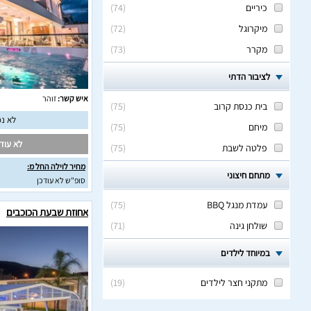
כיריים
(
74
)
מיקרוגל
(
72
)
מקרר
(
73
)
לציבור הדתי
איש קשר:
זוהר
בית כנסת קרוב
(
75
)
לא נמ
מיחם
(
75
)
לא עודכ
פלטה לשבת
(
75
)
מחיר לוילה החל מ:
מתחם חיצוני
סופ"ש לא עודכן
עמדת מנגל BBQ
(
75
)
אחוזת שבעת הכוכבים
שולחן גינה
(
71
)
במיוחד לילדים
מתקני חצר לילדים
(
19
)