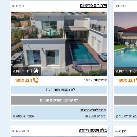
וילה רום פרימיום
ספסופה
נוף כנרת
8 חדרי שינה
7 חדרי שינה
הצג מספר
הצג מספר
איש קשר:
אביתר
לא נמצאו חוות דעת
לא עודכנו תאריכים פנויים
מחיר לוילה החל מ:
מצ"ש לא עודכן
סופ"ש 7500 ₪
אמצ"ש 6000 ₪
בלה ויסטה ריזורט
עין יעקב
מושבה כנרת