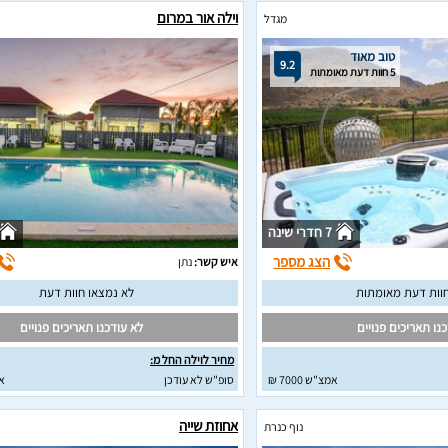
וילה אור במרום
מגדל
טוב מאוד
9.2
5 חוות דעת מאומתות
7 חדרי שינה
הצג מספר
איש קשר:
נתן
לא נמצאו חוות דעת
נו תאריכים פנויים
לא עודכנו תאריכים פנויים
מחיר לוילה החל מ:
אמצ"ש 7000 ₪
סופ"ש לא עודכן
א
אחוזת שייה
נוף כנרת