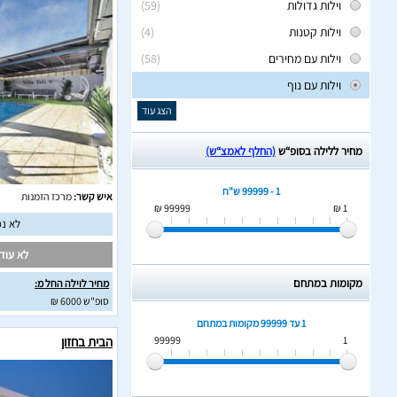
וילות גדולות
(59)
וילות קטנות
(4)
וילות עם מחירים
(58)
וילות עם נוף
הצג עוד
מחיר ללילה בסופ“ש
(החלף לאמצ“ש)
1 - 99999 ש"ח
איש קשר:
מרכז הזמנות
99999 ₪
1 ₪
לא נמ
לא עודכ
מקומות במתחם
מחיר לוילה החל מ:
סופ"ש 6000 ₪
1 עד 99999
מקומות במתחם
99999
1
הבית בחזון