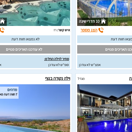
10 חדרי שינה
הצג מספר
איש קשר:
רז
צאו חוות דעת
לא נמצאו חוות דעת
נו תאריכים פנויים
לא עודכנו תאריכים פנויים
מחיר לוילה החל מ:
אמצ"ש לא עודכן
סופ"ש לא עודכן
א
ה
וילה נקודה בנוף
מגדל
מדהים
7 חוות דעת מאומתות