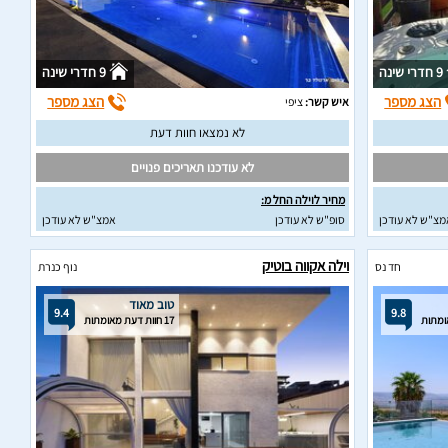
9 חדרי שינה
9 חדרי שינה
הצג מספר
הצג מספר
איש קשר:
ציפי
לא נמצאו חוות דעת
לא עודכנו תאריכים פנויים
מחיר לוילה החל מ:
מצ"ש לא עודכן
סופ"ש לא עודכן
אמצ"ש לא עודכן
וילה אקווה בוטיק
חד נס
נוף כנרת
טוב מאוד
9.4
9.8
17 חוות דעת מאומתות