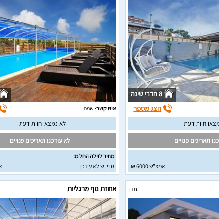
8 חדרי שינה
הצג מספר
איש קשר:
שגית
צאו חוות דעת
לא נמצאו חוות דעת
נו תאריכים פנויים
לא עודכנו תאריכים פנויים
מחיר לוילה החל מ:
אמצ"ש 6000 ₪
סופ"ש לא עודכן
א
אחוזת נוף מרגליות
חזון