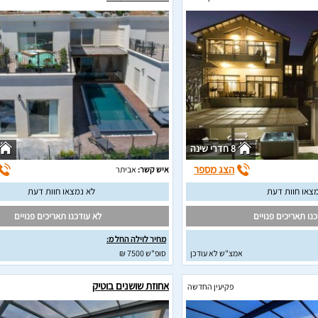
8 חדרי שינה
הצג מספר
איש קשר:
אביתר
צאו חוות דעת
לא נמצאו חוות דעת
נו תאריכים פנויים
לא עודכנו תאריכים פנויים
מחיר לוילה החל מ:
אמצ"ש לא עודכן
סופ"ש 7500 ₪
א
אחוזת שושנים בוטיק
פקיעין החדשה