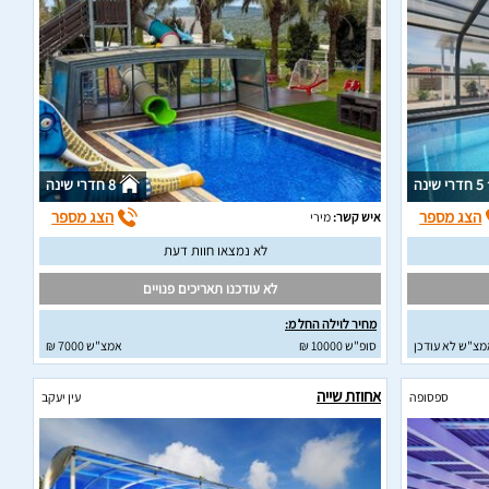
5 חדרי שינה
8 חדרי שינה
הצג מספר
הצג מספר
איש קשר:
מירי
לא נמצאו חוות דעת
לא עודכנו תאריכים פנויים
מחיר לוילה החל מ:
מצ"ש לא עודכן
סופ"ש 10000 ₪
אמצ"ש 7000 ₪
אחוזת שייה
ספסופה
עין יעקב