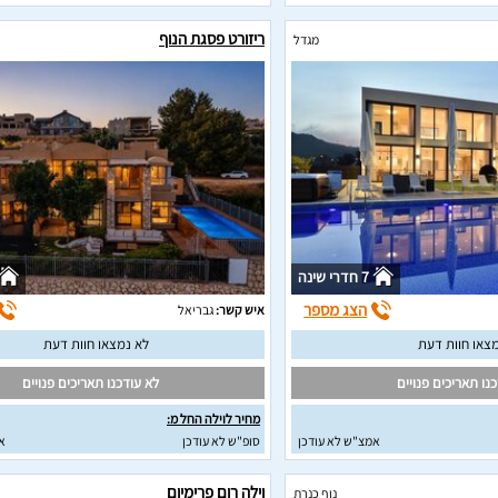
ריזורט פסגת הנוף
מגדל
7 חדרי שינה
הצג מספר
איש קשר:
גבריאל
צאו חוות דעת
לא נמצאו חוות דעת
נו תאריכים פנויים
לא עודכנו תאריכים פנויים
מחיר לוילה החל מ:
אמצ"ש לא עודכן
סופ"ש לא עודכן
א
וילה רום פרימיום
נוף כנרת