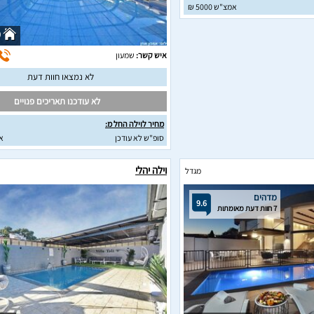
אמצ"ש 5000 ₪
0
איש קשר:
שמעון
לא נמצאו חוות דעת
לא עודכנו תאריכים פנויים
מחיר לוילה החל מ:
סופ"ש לא עודכן
א
וילה יהלי
מגדל
מדהים
9.6
7 חוות דעת מאומתות