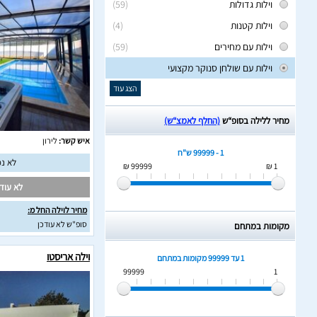
וילות גדולות
(59)
וילות קטנות
(4)
וילות עם מחירים
(59)
וילות עם שולחן סנוקר מקצועי
הצג עוד
מחיר ללילה בסופ“ש
(החלף לאמצ“ש)
איש קשר:
לירון
1 - 99999 ש"ח
לא נמ
99999 ₪
1 ₪
לא עודכ
מחיר לוילה החל מ:
סופ"ש לא עודכן
מקומות במתחם
וילה אריסטו
1 עד 99999
מקומות במתחם
99999
1