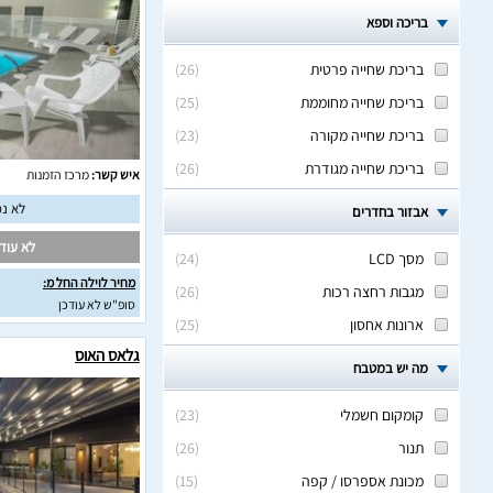
בריכה וספא
בריכת שחייה פרטית
(
26
)
בריכת שחייה מחוממת
(
25
)
בריכת שחייה מקורה
(
23
)
בריכת שחייה מגודרת
(
26
)
איש קשר:
מרכז הזמנות
לא נמ
אבזור בחדרים
לא עודכ
מסך LCD
(
24
)
מחיר לוילה החל מ:
מגבות רחצה רכות
(
26
)
סופ"ש לא עודכן
ארונות אחסון
(
25
)
גלאס האוס
מה יש במטבח
קומקום חשמלי
(
23
)
תנור
(
26
)
מכונת אספרסו / קפה
(
15
)