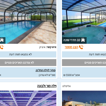
10 חדרי שינה
הצג מספר
איש קשר:
איציק
צאו חוות דעת
לא נמצאו חוות דעת
נו תאריכים פנויים
לא עודכנו תאריכים פנויים
מחיר לוילה החל מ:
אמצ"ש 5500 ₪
סופ"ש לא עודכן
א
וילה מור ולבונה
אליפלט