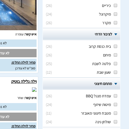
כיריים
(
26
)
מיקרוגל
(
24
)
מקרר
(
26
)
לציבור הדתי
איש קשר:
עופרה
לא נמ
בית כנסת קרוב
(
26
)
לא עודכ
מיחם
(
26
)
מחיר לוילה החל מ:
פלטה לשבת
(
25
)
סופ"ש לא עודכן
שעון שבת
(
12
)
וילה גלילה בוטיק
מתחם חיצוני
עמדת מנגל BBQ
(
26
)
איש קשר:
שחר
מיטות שיזוף
(
24
)
לא נמ
מטבח חיצוני מאובזר
(
11
)
לא עודכ
שולחן גינה
(
24
)
מחיר לוילה החל מ: