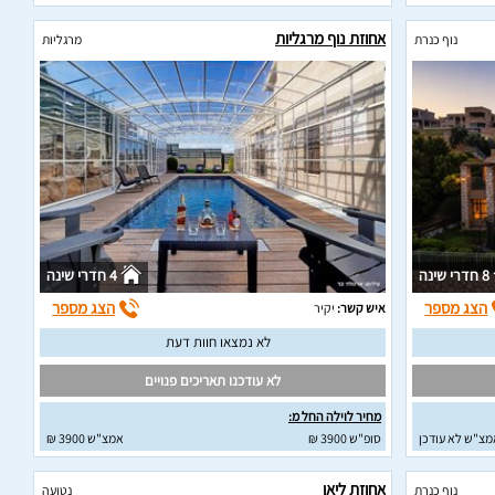
אחוזת נוף מרגליות
נוף כנרת
מרגליות
8 חדרי שינה
4 חדרי שינה
הצג מספר
הצג מספר
איש קשר:
יקיר
לא נמצאו חוות דעת
לא עודכנו תאריכים פנויים
מחיר לוילה החל מ:
מצ"ש לא עודכן
סופ"ש 3900 ₪
אמצ"ש 3900 ₪
אחוזת ליאן
נוף כנרת
נטועה