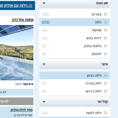
סוג הנכס
26
וילות עם שולחן ס
צימרים
(133)
אחוזת נחל כזיב
וילות
(172)
סוויטות
(31)
דירות נופש
(11)
מלונות בוטיק
(1)
לופטים
(5)
איזור
וילות בצפון
וילות במרכז
(3)
איש קשר:
ליאת
וילות בדרום
(5)
לא נמ
לא עודכ
קהל יעד
מחיר לוילה החל מ:
וילות לזוגות
(26)
סופ"ש לא עודכן