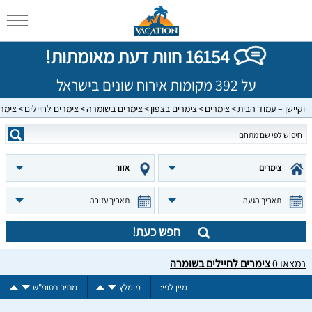
16154 חוות דעת מאומתות!
על 392 מקומות אירוח שונים בישראל
וקיישן – עמוד הבית
צימרים
צימרים בצפון
צימרים בשומרה
צימרים לחיילים
צימרי
צימרים
אזור
תאריך הגעה
תאריך עזיבה
חפש כעת!
נמצאו
0
צימרים לחיילים בשומרה
מיין לפי:
מומלץ
מחיר בסופ"ש