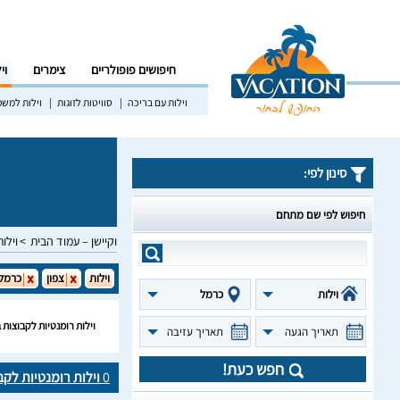
חיפושים פופולריים
צימרים
וי
וילות עם בריכה
סוויטות לזוגות
וילות למש
סינון לפי:
חיפוש לפי שם מתחם
וקיישן – עמוד הבית
וילות
וילות
צפון
כרמל
וילות
כרמל
וילות רומנטיות לקבוצות
תאריך הגעה
תאריך עזיבה
חפש כעת!
0
וילות רומנטיות לק