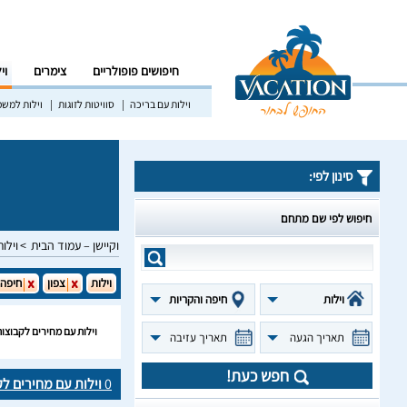
חיפושים פופולריים
צימרים
וי
וילות עם בריכה
סוויטות לזוגות
וילות למש
סינון לפי:
חיפוש לפי שם מתחם
וקיישן – עמוד הבית
וילות
וילות
צפון
חיפה 
וילות
חיפה והקריות
וילות עם מחירים לקבוצו
תאריך הגעה
תאריך עזיבה
חפש כעת!
0
וילות עם מחירים ל