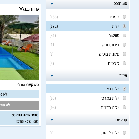
סוג הנכס
אחוזה בגליל
צימרים
(133)
וילות
(172)
סוויטות
(31)
דירות נופש
(11)
מלונות בוטיק
(1)
לופטים
(5)
איזור
איש קשר:
אורלי
וילות בצפון
לא נמ
וילות במרכז
(18)
לא עודכ
וילות בדרום
(16)
מחיר לוילה החל מ:
קהל יעד
סופ"ש לא עודכן
וילות לזוגות
(1)