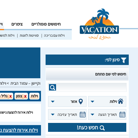
חיפושים פופולריים
צימרים
וי
וילות עם בריכה
סוויטות לזוגות
וילות למש
סינון לפי:
חיפוש לפי שם מתחם
וקיישן – עמוד הבית
וילות
וילות
צפון
גליל 
וילות
אזור
וילות אירוח להצעת נישוא
תאריך הגעה
תאריך עזיבה
חפש כעת!
וילות אירוח להצעת ני