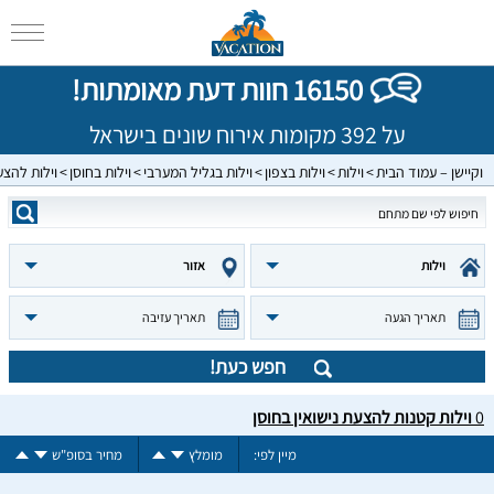
16150 חוות דעת מאומתות!
על 392 מקומות אירוח שונים בישראל
וקיישן – עמוד הבית
וילות
וילות בצפון
וילות בגליל המערבי
וילות בחוסן
וילות להצע
וילות
אזור
תאריך הגעה
תאריך עזיבה
חפש כעת!
0
וילות קטנות להצעת נישואין בחוסן
מיין לפי:
מומלץ
מחיר בסופ"ש