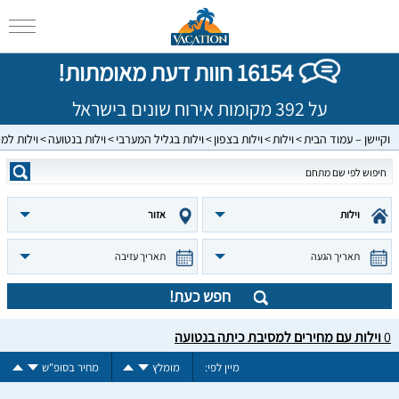
16154 חוות דעת מאומתות!
על 392 מקומות אירוח שונים בישראל
וקיישן – עמוד הבית
וילות
וילות בצפון
וילות בגליל המערבי
וילות בנטועה
וילות למ
וילות
אזור
תאריך הגעה
תאריך עזיבה
חפש כעת!
0
וילות עם מחירים למסיבת כיתה בנטועה
מיין לפי:
מומלץ
מחיר בסופ"ש