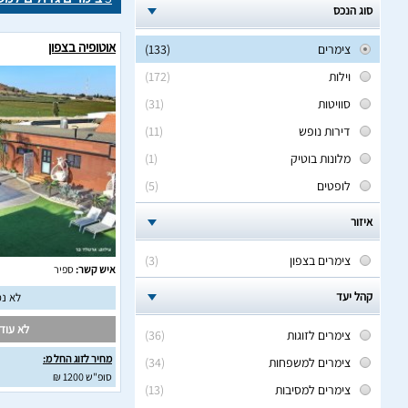
סוג הנכס
אוטופיה בצפון
צימרים
(133)
וילות
(172)
סוויטות
(31)
דירות נופש
(11)
מלונות בוטיק
(1)
לופטים
(5)
איזור
צימרים בצפון
(3)
איש קשר:
ספיר
קהל יעד
לא נמ
לא עודכ
צימרים לזוגות
(36)
מחיר לזוג החל מ:
צימרים למשפחות
(34)
סופ"ש 1200 ₪
צימרים למסיבות
(13)