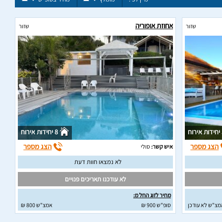
אחוזת אופוריה
שזור
שזור
וח
8 יחידות אירוח
הצג מספר
הצג מספר
איש קשר:
סולי
לא נמצאו חוות דעת
לא עודכנו תאריכים פנויים
מחיר לזוג החל מ:
מצ"ש לא עודכן
סופ"ש 900 ₪
אמצ"ש 800 ₪