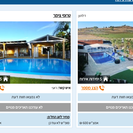
טרופי צימר
דלתון
5 יחידות אירוח
5 יחידות איר
הצג מספר
איש קשר:
רועי
צאו חוות דעת
לא נמצאו חוות דעת
נו תאריכים פנויים
לא עודכנו תאריכים פנויים
מחיר לזוג החל מ:
אמצ"ש 600 ₪
סופ"ש לא עודכן
א