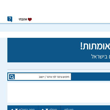
אהבתי
מיין לפי:
מומלץ
מחיר בסופ"ש