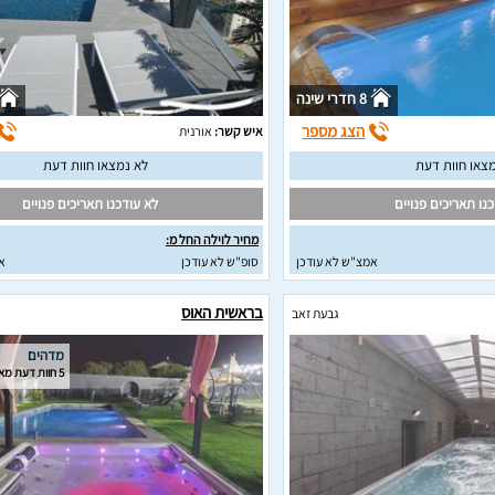
8 חדרי שינה
הצג מספר
איש קשר:
אורנית
צאו חוות דעת
לא נמצאו חוות דעת
נו תאריכים פנויים
לא עודכנו תאריכים פנויים
מחיר לוילה החל מ:
אמצ"ש לא עודכן
סופ"ש לא עודכן
א
בראשית האוס
גבעת זאב
מדהים
5 חוות דעת מאומתות