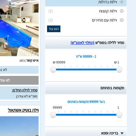
וילות גדולות
וילות קטנות
(2)
וילות עם מחירים
(3)
הצג עוד
מחיר ללילה בסופ“ש
(החלף לאמצ“ש)
1 - 99999 ש"ח
איש קשר:
נטע
99999 ₪
1 ₪
לא נמ
לא עודכ
מקומות במתחם
מחיר לוילה החל מ:
סופ"ש לא עודכן
1 עד 99999
מקומות במתחם
99999
1
וילה בוטיק אשתאול
בריכה וספא