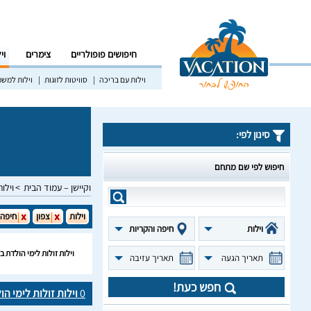
חיפושים פופולריים
צימרים
וי
וילות עם בריכה
סוויטות לזוגות
וילות למש
סינון לפי:
חיפוש לפי שם מתחם
וקיישן – עמוד הבית
וילות
וילות
צפון
חיפה 
וילות
חיפה והקריות
וילות זולות לימי הולדת 
תאריך הגעה
תאריך עזיבה
חפש כעת!
0
וילות זולות לימי ה