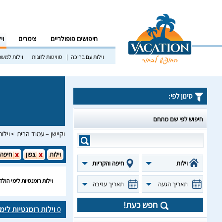
חיפושים פופולריים
צימרים
וי
וילות עם בריכה
סוויטות לזוגות
וילות למש
סינון לפי:
חיפוש לפי שם מתחם
וקיישן – עמוד הבית
וילות
וילות
צפון
חיפה 
וילות
חיפה והקריות
וילות רומנטיות לימי הול
תאריך הגעה
תאריך עזיבה
חפש כעת!
0
וילות רומנטיות לימ