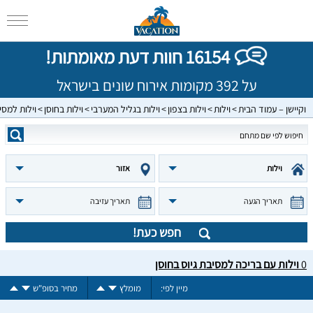
16154 חוות דעת מאומתות!
על 392 מקומות אירוח שונים בישראל
וקיישן – עמוד הבית
וילות
וילות בצפון
וילות בגליל המערבי
וילות בחוסן
וילות למסי
וילות
אזור
תאריך הגעה
תאריך עזיבה
חפש כעת!
0
וילות עם בריכה למסיבת גיוס בחוסן
מיין לפי:
מומלץ
מחיר בסופ"ש