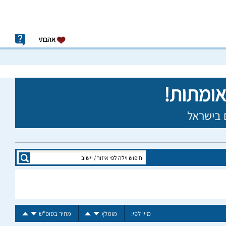
אהבתי
מיין לפי:
מומלץ
מחיר בסופ"ש