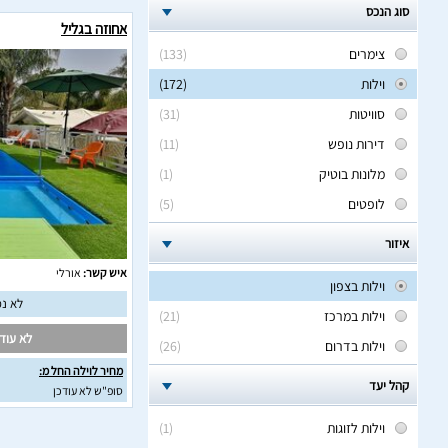
סוג הנכס
אחוזה בגליל
צימרים
(133)
וילות
(172)
סוויטות
(31)
דירות נופש
(11)
מלונות בוטיק
(1)
לופטים
(5)
איזור
איש קשר:
אורלי
וילות בצפון
לא נמ
וילות במרכז
(21)
לא עודכ
וילות בדרום
(26)
מחיר לוילה החל מ:
קהל יעד
סופ"ש לא עודכן
וילות לזוגות
(1)