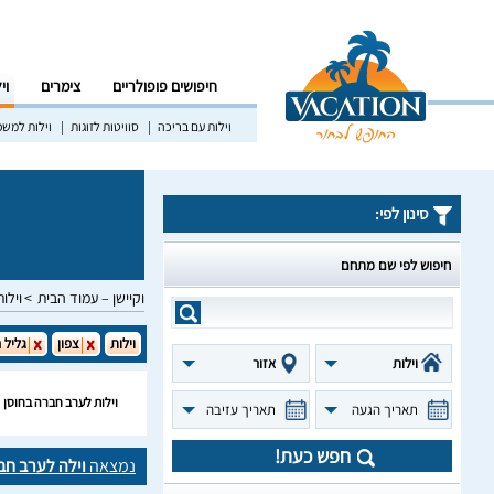
חיפושים פופולריים
צימרים
וי
וילות עם בריכה
סוויטות לזוגות
וילות למש
סינון לפי:
חיפוש לפי שם מתחם
וקיישן – עמוד הבית
וילות
וילות
צפון
גליל 
וילות
אזור
וילות לערב חברה בחוסן
תאריך הגעה
תאריך עזיבה
חפש כעת!
נמצאה
וילה לערב חב