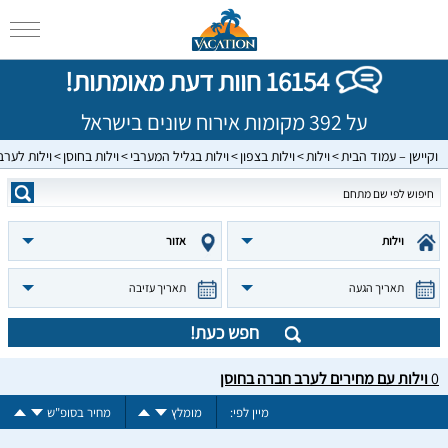
16154 חוות דעת מאומתות!
על 392 מקומות אירוח שונים בישראל
וקיישן – עמוד הבית
וילות
וילות בצפון
וילות בגליל המערבי
וילות בחוסן
וילות לער
וילות
אזור
תאריך הגעה
תאריך עזיבה
חפש כעת!
0
וילות עם מחירים לערב חברה בחוסן
מיין לפי:
מומלץ
מחיר בסופ"ש