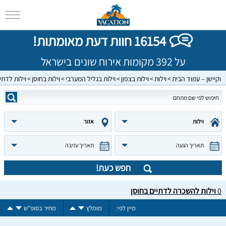
16154 חוות דעת מאומתות!
על 392 מקומות אירוח שונים בישראל
וקיישן – עמוד הבית
וילות
וילות בצפון
וילות בגליל המערבי
וילות בחוסן
וילות לדתי
וילות
אזור
תאריך הגעה
תאריך עזיבה
חפש כעת!
0
וילות להשכרה לדתיים בחוסן
מיין לפי:
מומלץ
מחיר בסופ"ש