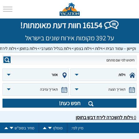
16154 חוות דעת מאומתות!
על 392 מקומות אירוח שונים בישראל
וקיישן – עמוד הבית
וילות
וילות בצפון
וילות בגליל המערבי
וילות בחוסן
וילות לירח
וילות
אזור
תאריך הגעה
תאריך עזיבה
חפש כעת!
0
וילות להשכרה לירח דבש בחוסן
מיין לפי:
מומלץ
מחיר בסופ"ש