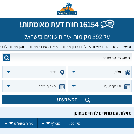
16154 חוות דעת מאומתות!
על 392 מקומות אירוח שונים בישראל
וקיישן – עמוד הבית
וילות
וילות בצפון
וילות בגליל המערבי
וילות בחוסן
וילות לדתי
וילות
אזור
תאריך הגעה
תאריך עזיבה
חפש כעת!
0
וילות עם מחירים לדתיים בחוסן
מיין לפי:
מומלץ
מחיר בסופ"ש