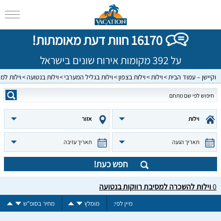
16170 חוות דעת מאומתות!
על 392 מקומות אירוח שונים בישראל
וקיישן – עמוד הבית
וילות
וילות בצפון
וילות בגליל המערבי
וילות בנטועה
וילות למ
וילות
אזור
תאריך הגעה
תאריך עזיבה
חפש כעת!
0
וילות להשכרה למסיבת רווקות בנטועה
מיין לפי:
מומלץ
מחיר בסופ"ש