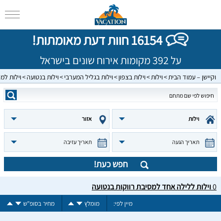
16154 חוות דעת מאומתות!
על 392 מקומות אירוח שונים בישראל
וקיישן – עמוד הבית
וילות
וילות בצפון
וילות בגליל המערבי
וילות בנטועה
וילות למ
וילות
אזור
תאריך הגעה
תאריך עזיבה
חפש כעת!
0
וילות ללילה אחד למסיבת רווקות בנטועה
מיין לפי:
מומלץ
מחיר בסופ"ש