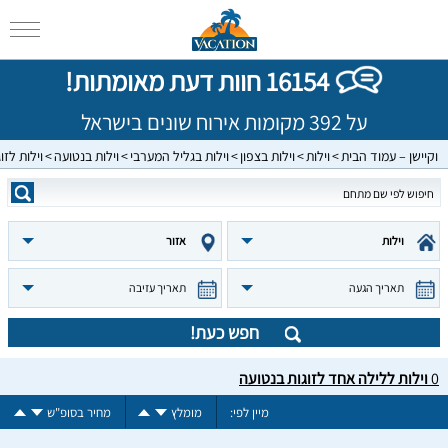
16154 חוות דעת מאומתות!
על 392 מקומות אירוח שונים בישראל
וקיישן – עמוד הבית
וילות
וילות בצפון
וילות בגליל המערבי
וילות בנטועה
וילות לזו
וילות
אזור
תאריך הגעה
תאריך עזיבה
חפש כעת!
0
וילות ללילה אחד לזוגות בנטועה
מיין לפי:
מומלץ
מחיר בסופ"ש