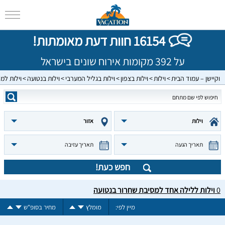
16154 חוות דעת מאומתות!
על 392 מקומות אירוח שונים בישראל
וקיישן – עמוד הבית
וילות
וילות בצפון
וילות בגליל המערבי
וילות בנטועה
וילות למ
וילות
אזור
תאריך הגעה
תאריך עזיבה
חפש כעת!
0
וילות ללילה אחד למסיבת שחרור בנטועה
מיין לפי:
מומלץ
מחיר בסופ"ש