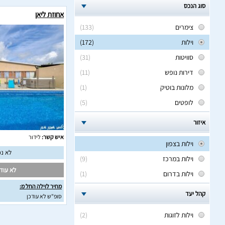
סוג הנכס
אחוזת ליאן
צימרים
(133)
וילות
(172)
סוויטות
(31)
דירות נופש
(11)
מלונות בוטיק
(1)
לופטים
(5)
איזור
איש קשר:
לידור
וילות בצפון
לא נמ
וילות במרכז
(9)
לא עודכ
וילות בדרום
(1)
מחיר לוילה החל מ:
קהל יעד
סופ"ש לא עודכן
וילות לזוגות
(2)