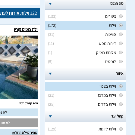
סוג הנכס
122
וילות אירוח לער
צימרים
(133)
וילות
(172)
וילה בוטיק קורין
סוויטות
(31)
דירות נופש
(11)
מלונות בוטיק
(1)
לופטים
(5)
איזור
וילות בצפון
וילות במרכז
(21)
איש קשר:
סמי
וילות בדרום
(25)
לא נמ
קהל יעד
לא עודכ
וילות לזוגות
(129)
מחיר לוילה החל מ: