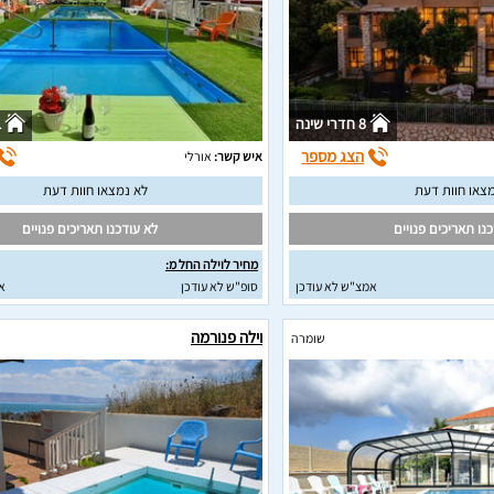
8 חדרי שינה
1
הצג מספר
איש קשר:
אורלי
צאו חוות דעת
לא נמצאו חוות דעת
נו תאריכים פנויים
לא עודכנו תאריכים פנויים
מחיר לוילה החל מ:
אמצ"ש לא עודכן
סופ"ש לא עודכן
א
וילה פנורמה
שומרה