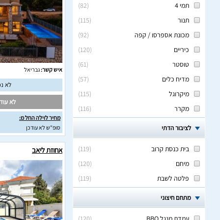
תמי 4
(
82
)
תנור
(
115
)
מכונת אספרסו / קפה
(
92
)
כיריים
(
120
)
טוסטר
(
61
)
איש קשר:
גבריאל
מדיח כלים
(
57
)
לא נמ
מיקרוגל
(
115
)
לא עודכ
מקרר
(
116
)
מחיר לוילה החל מ:
לציבור הדתי
סופ"ש לא עודכן
בית כנסת קרוב
(
119
)
אחוזת ליאב
מיחם
(
120
)
פלטה לשבת
(
119
)
מתחם חיצוני
עמדת מנגל BBQ
(
120
)