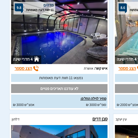
מדהים
9.8
8.6
11 חוות דעת מאומתות
4 חדרי שינה
4 חדרי שינה
הצג מספר
הצג מספר
איש קשר:
אושרת
נמצאו 11 חוות דעת מאומתות
לא עודכנו תאריכים פנויים
מחיר לוילה החל מ:
מצ"ש 2000 ₪
סופ"ש 3000 ₪
אמצ"ש 3000 ₪
סבן דרים
עין יעקב
דלתון