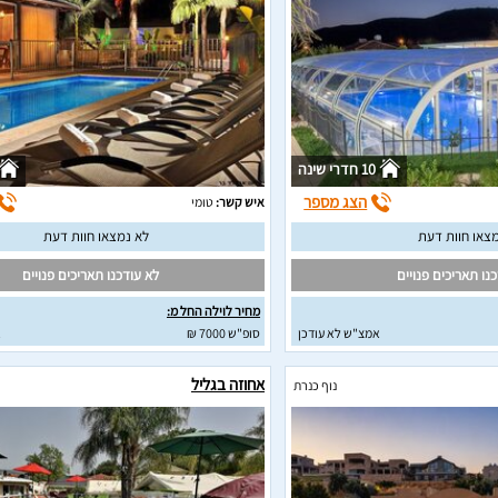
10 חדרי שינה
הצג מספר
איש קשר:
טומי
צאו חוות דעת
לא נמצאו חוות דעת
נו תאריכים פנויים
לא עודכנו תאריכים פנויים
מחיר לוילה החל מ:
אמצ"ש לא עודכן
סופ"ש 7000 ₪
א
אחוזה בגליל
נוף כנרת