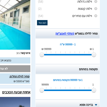
וילות גדולות
(58)
וילות קטנות
(2)
וילות עם מחירים
(54)
הצג עוד
מחיר ללילה בסופ“ש
(החלף לאמצ“ש)
1 - 99999 ש"ח
99999 ₪
1 ₪
איש קשר:
ניב
נמצאו 14 חוות דעת מאומתות
לא עודכ
מקומות במתחם
מחיר לוילה החל מ:
1 עד 99999
מקומות במתחם
סופ"ש 5500 ₪
99999
1
אחוזת שבעת הכוכבים
בריכה וספא