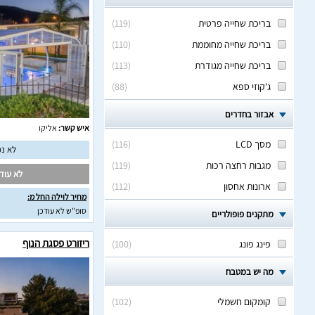
בריכת שחייה פרטית
(
119
)
בריכת שחייה מחוממת
(
110
)
בריכת שחייה מגודרת
(
113
)
ג'קוזי ספא
(
88
)
אבזור בחדרים
איש קשר:
אליקו
מסך LCD
(
116
)
לא נמ
מגבות רחצה רכות
(
119
)
לא עודכ
ארונות אחסון
(
112
)
מחיר לוילה החל מ:
סופ"ש לא עודכן
מתקנים פופולריים
ריזורט פסגת הנוף
פינג פונג
(
100
)
מה יש במטבח
קומקום חשמלי
(
102
)