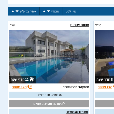
מיין לפי:
מומלץ
מחיר בסופ"ש
אחוזת אסתובן
מגדל
יערה
8 חדרי שינה
12 חדרי שינה
הצג מספר
הצג מספר
איש קשר:
מרכז הזמנות
לא נמצאו חוות דעת
לא עודכנו תאריכים פנויים
מחיר לוילה החל מ: