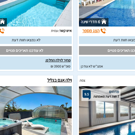
6 חדרי שינה
הצג מספר
איש קשר:
עמית
צאו חוות דעת
לא נמצאו חוות דעת
נו תאריכים פנויים
לא עודכנו תאריכים פנויים
מחיר לוילה החל מ:
אמצ"ש לא עודכן
סופ"ש 3900 ₪
א
וילה אגם בגליל
צפת
מדהים
9.5
7 חוות דעת מאומתות