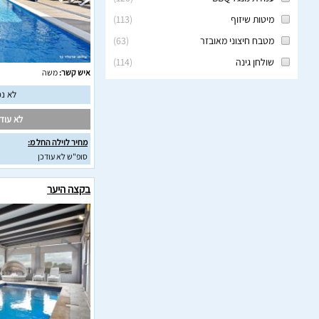
מיטות שיזוף
(
113
)
מטבח חיצוני מאובזר
(
63
)
שולחן גינה
(
114
)
איש קשר:
משה
לא נמ
לא עודכ
מחיר לוילה החל מ:
סופ"ש לא עודכן
בקצה היער