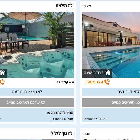
וילה מילאנו
שלומי
4 חדרי שינה
הצג מספר
איש קשר:
רז
צאו חוות דעת
לא נמצאו חוות דעת
נו תאריכים פנויים
לא עודכנו תאריכים פנויים
מחיר לוילה החל מ:
אמצ"ש 4000 ₪
סופ"ש לא עודכן
א
וילה נוף לגליל
עבדון