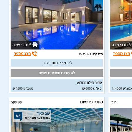
6 חדרי שינה
5 חדרי שינה
הצג מספר
הצג מספר
איש קשר:
בת שבע
לא נמצאו חוות דעת
לא עודכנו תאריכים פנויים
מחיר לוילה החל מ:
מצ"ש 4500 ₪
סופ"ש 6000 ₪
אמצ"ש 4500 ₪
מונסון פרימיום
חוסן
עין יעקב
טוב מאוד
8.6
5 חוות דעת מאומתות