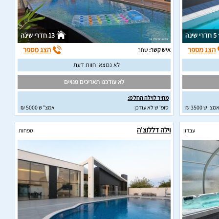
5 חדרי שינה
13 חדרי שינה
הצג מספר
הצג מספר
איש קשר:
שחר
לא נמצאו חוות דעת
לא עודכנו תאריכים פנויים
מחיר לוילה החל מ:
מצ"ש 3500 ₪
סופ"ש לא עודכן
אמצ"ש 5000 ₪
וילה דללוצ'ה
עבדון
טפחות